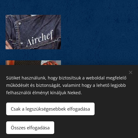
Sütiket használunk, hogy biztosítsuk a weboldal megfelelő
működését és biztonságát, valamint hogy a lehető legjobb
felhasználói élményt kínáljuk Neked.
Csak a legszükségesebbek elfogadása
menofm@menofm.hu
Felügyeleti szerv: Nemzeti Média- És Hírközlési Hatóság (NMHH)
Összes elfogadása
Sütik