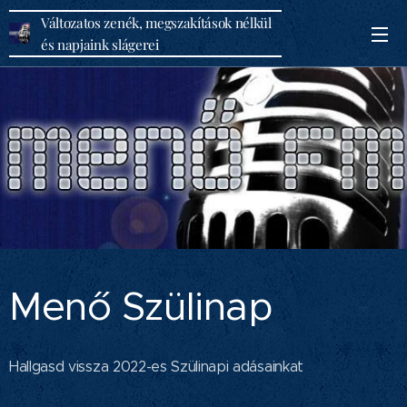
Változatos zenék, megszakítások nélkül
és napjaink slágerei
Menő Szülinap
Hallgasd vissza 2022-es Szülinapi adásainkat