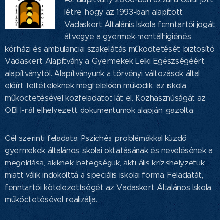
létre, hogy az 1993-ban alapított
Vadaskert Általánis Iskola fenntartói jogát
átvegye a gyermek-mentálhigiénés
kórházi és ambulanciai szakellátás működtetését biztosító
Vadaskert Alapítvány a Gyermekek Lelki Egészségéért
alapítványtól. Alapítványunk a törvényi változások által
előírt feltételeknek megfelelően működik, az iskola
működtetésével közfeladatot lát el. Közhasznúságát az
OBH-nál elhelyezett dokumentumok alapján igazolta.
Cél szerinti feladata: Pszichés problémákkal küzdő
gyermekek általános iskolai oktatásának és nevelésének a
megoldása, akiknek betegségük, aktuális krízishelyzetük
miatt válik indokolttá a speciális iskolai forma. Feladatát,
fenntartói kötelezettségét az Vadaskert Általános Iskola
működtetésével realizálja.