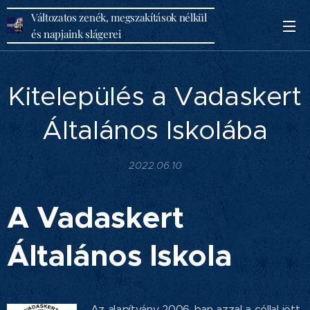
Változatos zenék, megszakítások nélkül
és napjaink slágerei
Kitelepülés a Vadaskert
Általános Iskolába
2022.06.10
A Vadaskert
Általános Iskola
Az alapítvány 2006-ban azzal a céllal jött